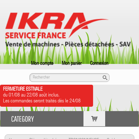
Mon compte
Mon panier
Connexion
FERMETURE ESTIVALE
du 01/08 au 22/08 août inclus.
Les commandes seront traités dès le 24/08
CATEGORY