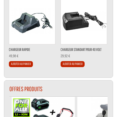
CHARGEUR RAPIDE
CHARGEUR STANDART POUR 40 VOLT
CHA
49,98 €
29,92 €
20,
AJOUTER AU PANIER
AJOUTER AU PANIER
AJ
OFFRES PRODUITS