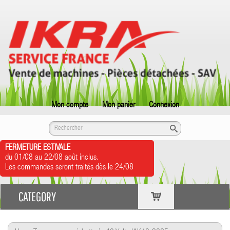
Mon compte
Mon panier
Connexion
FERMETURE ESTIVALE
du 01/08 au 22/08 août inclus.
Les commandes seront traités dès le 24/08
CATEGORY