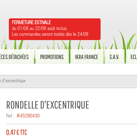
FERMETURE ESTIVALE
du 01/08 au 22/08 août inclus.
Les commandes seront traités dès le 24/08
ÈCES DÉTACHÉES
PROMOTIONS
IKRA FRANCE
S.A.V.
ECL
e d'excentrique
RONDELLE D'EXCENTRIQUE
Ref :
IK45290430
0,47 €
TTC