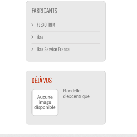
FABRICANTS
FLEXO TRIM
ikra
Ikra Service France
DÉJÀ VUS
Rondelle
d'excentrique