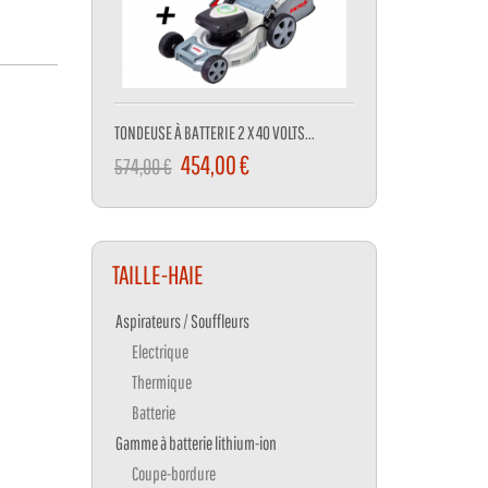
TONDEUSE À BATTERIE 2 X 40 VOLTS...
BROYEUR DE VEGETAUX 3
454,00 €
279,00 
574,00 €
301,00 €
TAILLE-HAIE
Aspirateurs / Souffleurs
Electrique
Thermique
Batterie
Gamme à batterie lithium-ion
Coupe-bordure