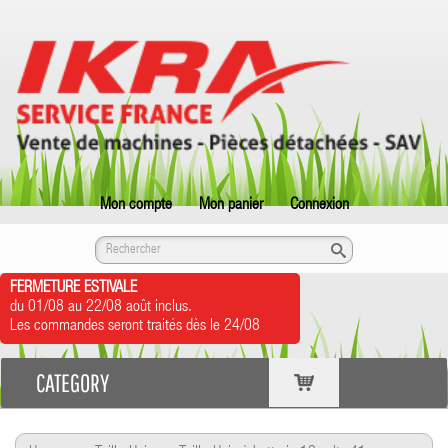
Mon compte
Mon panier
Connexion
FERMETURE ESTIVALE
du 01/08 au 22/08 août inclus.
Les commandes seront traités dès le 24/08
CATEGORY