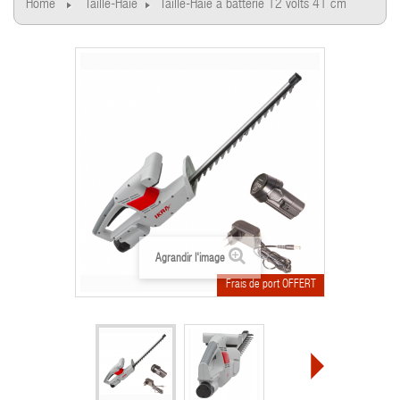
Home
Taille-Haie
Taille-Haie à batterie 12 volts 41 cm
Agrandir l'image
Frais de port OFFERT