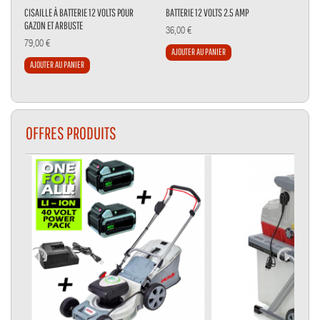
CISAILLE À BATTERIE 12 VOLTS POUR
BATTERIE 12 VOLTS 2.5 AMP
COU
GAZON ET ARBUSTE
IKR
36,00 €
79,00 €
59,
AJOUTER AU PANIER
AJOUTER AU PANIER
AJ
OFFRES PRODUITS