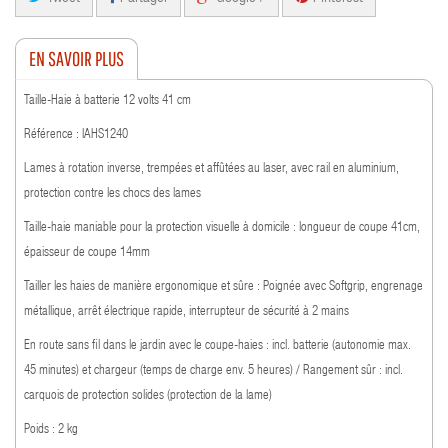
EN SAVOIR PLUS
Taille-Haie à batterie 12 volts 41 cm
Référence : IAHS1240
Lames à rotation inverse, trempées et affûtées au laser, avec rail en aluminium,
protection contre les chocs des lames
Taille-haie maniable pour la protection visuelle à domicile : longueur de coupe 41cm,
épaisseur de coupe 14mm
Tailler les haies de manière ergonomique et sûre : Poignée avec Softgrip, engrenage
métallique, arrêt électrique rapide, interrupteur de sécurité à 2 mains
En route sans fil dans le jardin avec le coupe-haies : incl. batterie (autonomie max.
45 minutes) et chargeur (temps de charge env. 5 heures) / Rangement sûr : incl.
carquois de protection solides (protection de la lame)
Poids : 2 kg