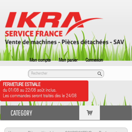
Mon compte
Mon panier
Connexion
FERMETURE ESTIVALE
du 01/08 au 22/08 août inclus.
Les commandes seront traités dès le 24/08
CATEGORY