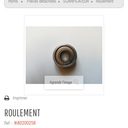
Home
Pièces détachées
SCARIFICATEUR
Roulement
Agrandir l'image
Imprimer
ROULEMENT
Ref :
IK80200258