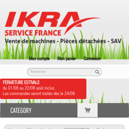
Mon compte
Mon panier
Connexion
FERMETURE ESTIVALE
du 01/08 au 22/08 août inclus.
Les commandes seront traités dès le 24/08
CATEGORY