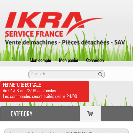
Mon compte
Mon panier
Connexion
FERMETURE ESTIVALE
du 01/08 au 22/08 août inclus.
Les commandes seront traités dès le 24/08
CATEGORY