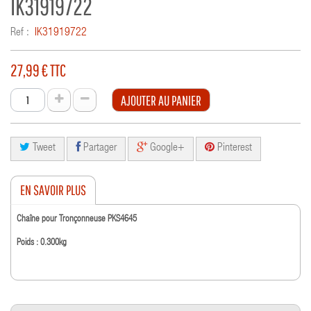
IK31919722
Ref :
IK31919722
27,99 €
TTC
AJOUTER AU PANIER
Tweet
Partager
Google+
Pinterest
EN SAVOIR PLUS
Chaîne pour Tronçonneuse PKS4645
Poids : 0.300kg