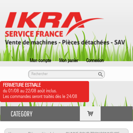
Mon compte
Mon panier
Connexion
FERMETURE ESTIVALE
du 01/08 au 22/08 août inclus.
Les commandes seront traités dès le 24/08
CATEGORY