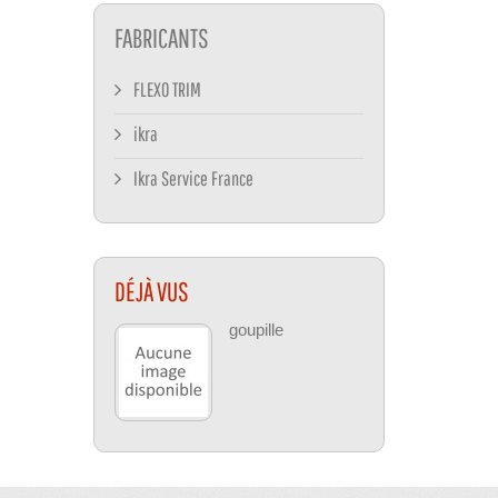
FABRICANTS
FLEXO TRIM
ikra
Ikra Service France
DÉJÀ VUS
goupille