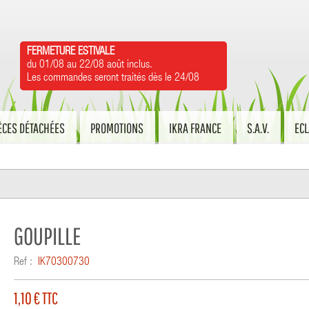
FERMETURE ESTIVALE
du 01/08 au 22/08 août inclus.
Les commandes seront traités dès le 24/08
ÈCES DÉTACHÉES
PROMOTIONS
IKRA FRANCE
S.A.V.
ECL
GOUPILLE
Ref :
IK70300730
1,10 €
TTC