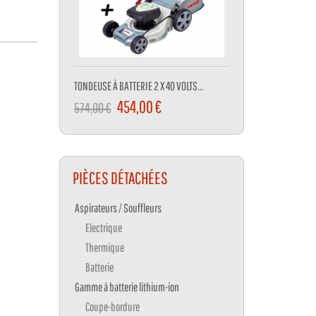
TONDEUSE À BATTERIE 2 X 40 VOLTS...
BROYEUR DE VEGETAUX 3
454,00 €
279,00 
574,00 €
301,00 €
PIÈCES DÉTACHÉES
Aspirateurs / Souffleurs
Electrique
Thermique
Batterie
Gamme à batterie lithium-ion
Coupe-bordure