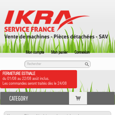
Mon compte
Mon panier
Connexion
FERMETURE ESTIVALE
du 01/08 au 22/08 août inclus.
Les commandes seront traités dès le 24/08
CATEGORY