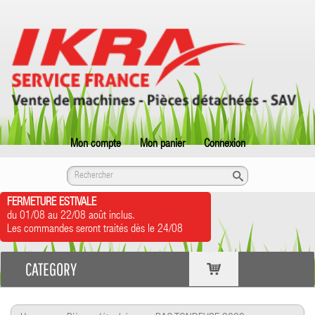
Mon compte
Mon panier
Connexion
FERMETURE ESTIVALE
du 01/08 au 22/08 août inclus.
Les commandes seront traités dès le 24/08
CATEGORY