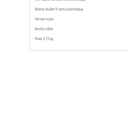
Bobine double fil semi-automatique
Harnais inclus
Renfort câble
Poids 4,73 kg